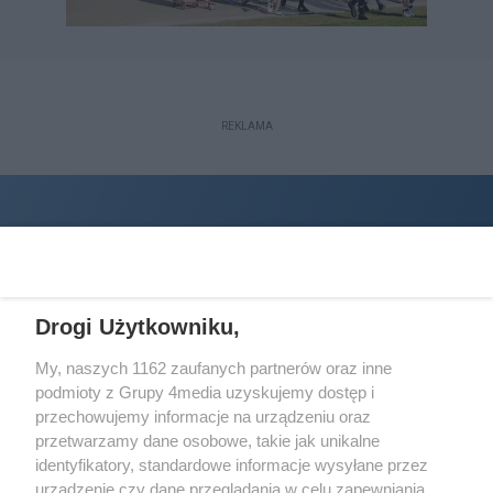
REKLAMA
Drogi Użytkowniku,
My, naszych 1162 zaufanych partnerów oraz inne
podmioty z Grupy 4media uzyskujemy dostęp i
Wydawcą
halorzeszow.pl
jest:
przechowujemy informacje na urządzeniu oraz
STOWARZYSZENIE INICJATYW SPOŁECZNYCH PERSPEKTYWA
przetwarzamy dane osobowe, takie jak unikalne
identyfikatory, standardowe informacje wysyłane przez
Adres do korespondencji:
urządzenie czy dane przeglądania w celu zapewniania