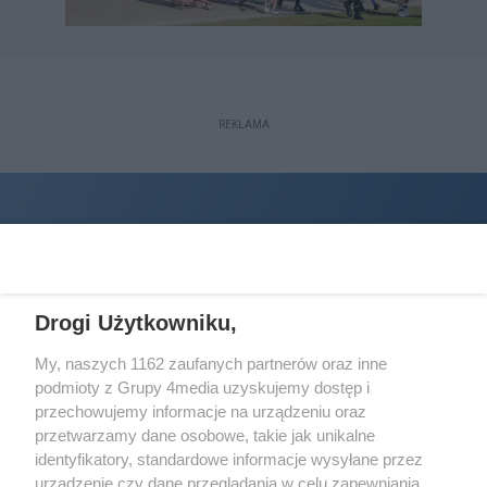
REKLAMA
Drogi Użytkowniku,
My, naszych 1162 zaufanych partnerów oraz inne
podmioty z Grupy 4media uzyskujemy dostęp i
Wydawcą
halorzeszow.pl
jest:
przechowujemy informacje na urządzeniu oraz
STOWARZYSZENIE INICJATYW SPOŁECZNYCH PERSPEKTYWA
przetwarzamy dane osobowe, takie jak unikalne
identyfikatory, standardowe informacje wysyłane przez
Adres do korespondencji:
urządzenie czy dane przeglądania w celu zapewniania