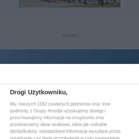
REKLAMA
Drogi Użytkowniku,
My, naszych 1162 zaufanych partnerów oraz inne
podmioty z Grupy 4media uzyskujemy dostęp i
Wydawcą
halorzeszow.pl
jest:
przechowujemy informacje na urządzeniu oraz
STOWARZYSZENIE INICJATYW SPOŁECZNYCH PERSPEKTYWA
przetwarzamy dane osobowe, takie jak unikalne
identyfikatory, standardowe informacje wysyłane przez
Adres do korespondencji:
urządzenie czy dane przeglądania w celu zapewniania