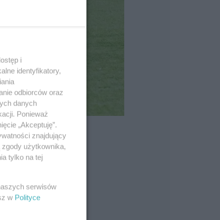
ostęp i
lne identyfikatory,
iania
anie odbiorców oraz
nych danych
kacji. Ponieważ
ięcie „Akceptuję”.
ywatności znajdujący
ą zgody użytkownika,
 tylko na tej
 naszych serwisów
esz w
Polityce