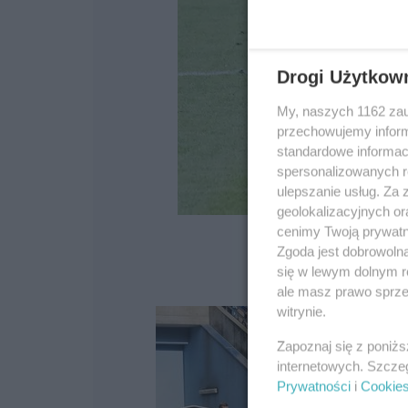
Drogi Użytkow
My, naszych 1162 zau
przechowujemy informa
standardowe informac
spersonalizowanych re
ulepszanie usług. Za
geolokalizacyjnych or
cenimy Twoją prywatno
Zgoda jest dobrowoln
się w lewym dolnym r
ale masz prawo sprzec
witrynie.
Zapoznaj się z poniż
internetowych. Szcze
Prywatności
i
Cookie