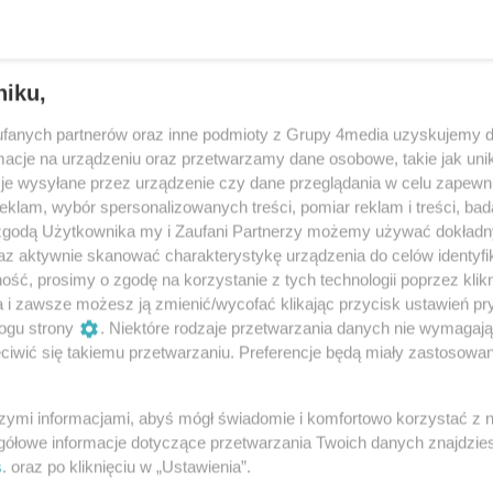
niku,
fanych partnerów oraz inne podmioty z Grupy 4media uzyskujemy d
cje na urządzeniu oraz przetwarzamy dane osobowe, takie jak unika
je wysyłane przez urządzenie czy dane przeglądania w celu zapewn
klam, wybór spersonalizowanych treści, pomiar reklam i treści, bad
 zgodą Użytkownika my i Zaufani Partnerzy możemy używać dokład
az aktywnie skanować charakterystykę urządzenia do celów identyfi
ść, prosimy o zgodę na korzystanie z tych technologii poprzez klikn
24
/ 36
a i zawsze możesz ją zmienić/wycofać klikając przycisk ustawień pr
ogu strony
. Niektóre rodzaje przetwarzania danych nie wymagaj
iwić się takiemu przetwarzaniu. Preferencje będą miały zastosowania
szymi informacjami, abyś mógł świadomie i komfortowo korzystać z
gółowe informacje dotyczące przetwarzania Twoich danych znajdzi
s
. oraz po kliknięciu w „Ustawienia”.