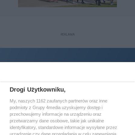
REKLAMA
Drogi Użytkowniku,
My, naszych 1162 zaufanych partnerów oraz inne
podmioty z Grupy 4media uzyskujemy dostęp i
Wydawcą
halorzeszow.pl
jest:
przechowujemy informacje na urządzeniu oraz
STOWARZYSZENIE INICJATYW SPOŁECZNYCH PERSPEKTYWA
przetwarzamy dane osobowe, takie jak unikalne
identyfikatory, standardowe informacje wysyłane przez
Adres do korespondencji:
urządzenie czy dane przeglądania w celu zapewniania