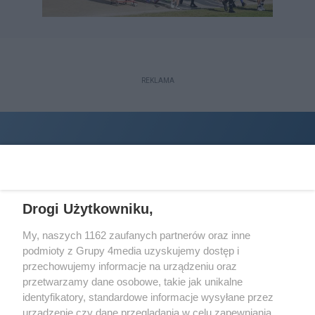
REKLAMA
Drogi Użytkowniku,
My, naszych 1162 zaufanych partnerów oraz inne
podmioty z Grupy 4media uzyskujemy dostęp i
Wydawcą
halorzeszow.pl
jest:
przechowujemy informacje na urządzeniu oraz
STOWARZYSZENIE INICJATYW SPOŁECZNYCH PERSPEKTYWA
przetwarzamy dane osobowe, takie jak unikalne
identyfikatory, standardowe informacje wysyłane przez
Adres do korespondencji:
urządzenie czy dane przeglądania w celu zapewniania