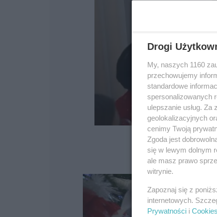
Drogi Użytkow
My, naszych 1160 zau
przechowujemy informa
standardowe informac
spersonalizowanych re
ulepszanie usług. Za
geolokalizacyjnych or
cenimy Twoją prywatno
Zgoda jest dobrowoln
się w lewym dolnym r
ale masz prawo sprzec
witrynie.
Zapoznaj się z poniż
internetowych. Szcze
Prywatności
i
Cookie