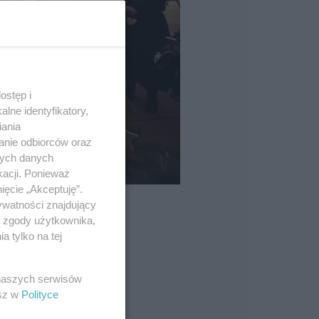
ostęp i
lne identyfikatory,
iania
anie odbiorców oraz
nych danych
kacji. Ponieważ
ięcie „Akceptuję”.
ywatności znajdujący
ą zgody użytkownika,
 tylko na tej
 naszych serwisów
esz w
Polityce