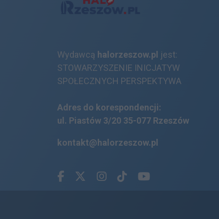
Wydawcą
halorzeszow.pl
jest:
STOWARZYSZENIE INICJATYW
SPOŁECZNYCH PERSPEKTYWA
Adres do korespondencji:
ul. Piastów 3/20
35-077 Rzeszów
kontakt@halorzeszow.pl
Facebook.com
X.com
Instagram.com
Tiktok.com
Youtube.com