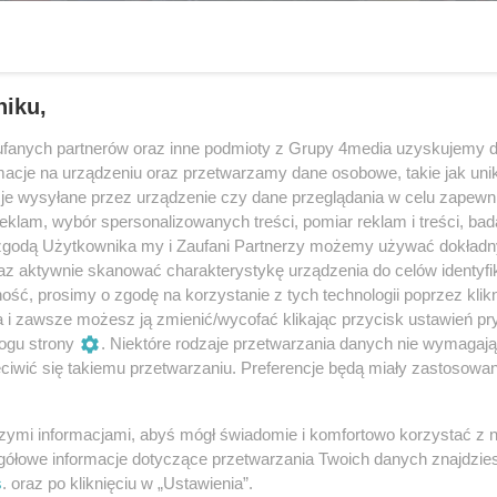
niku,
fanych partnerów oraz inne podmioty z Grupy 4media uzyskujemy d
cje na urządzeniu oraz przetwarzamy dane osobowe, takie jak unika
je wysyłane przez urządzenie czy dane przeglądania w celu zapewn
klam, wybór spersonalizowanych treści, pomiar reklam i treści, bad
 zgodą Użytkownika my i Zaufani Partnerzy możemy używać dokład
az aktywnie skanować charakterystykę urządzenia do celów identyfi
ść, prosimy o zgodę na korzystanie z tych technologii poprzez klikn
9
/ 59
a i zawsze możesz ją zmienić/wycofać klikając przycisk ustawień pr
ogu strony
. Niektóre rodzaje przetwarzania danych nie wymagaj
iwić się takiemu przetwarzaniu. Preferencje będą miały zastosowania
szymi informacjami, abyś mógł świadomie i komfortowo korzystać z
gółowe informacje dotyczące przetwarzania Twoich danych znajdzi
s
. oraz po kliknięciu w „Ustawienia”.