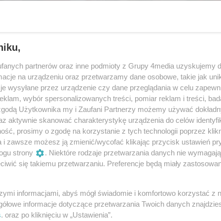
niku,
fanych partnerów oraz inne podmioty z Grupy 4media uzyskujemy d
cje na urządzeniu oraz przetwarzamy dane osobowe, takie jak unika
je wysyłane przez urządzenie czy dane przeglądania w celu zapewn
klam, wybór spersonalizowanych treści, pomiar reklam i treści, bad
 zgodą Użytkownika my i Zaufani Partnerzy możemy używać dokład
az aktywnie skanować charakterystykę urządzenia do celów identyfi
ść, prosimy o zgodę na korzystanie z tych technologii poprzez klikn
10
/ 59
a i zawsze możesz ją zmienić/wycofać klikając przycisk ustawień pr
ogu strony
. Niektóre rodzaje przetwarzania danych nie wymagaj
iwić się takiemu przetwarzaniu. Preferencje będą miały zastosowania
szymi informacjami, abyś mógł świadomie i komfortowo korzystać z
gółowe informacje dotyczące przetwarzania Twoich danych znajdzi
s
. oraz po kliknięciu w „Ustawienia”.