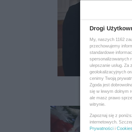
Drogi Użytkow
My, naszych 1162 zau
przechowujemy informa
standardowe informac
spersonalizowanych re
ulepszanie usług. Za
geolokalizacyjnych or
cenimy Twoją prywatno
Zgoda jest dobrowoln
się w lewym dolnym r
ale masz prawo sprzec
witrynie.
Zapoznaj się z poniż
internetowych. Szcze
Prywatności
i
Cookie