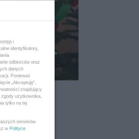
ostęp i
lne identyfikatory,
iania
anie odbiorców oraz
nych danych
kacji. Ponieważ
ięcie „Akceptuję”.
ywatności znajdujący
ą zgody użytkownika,
 tylko na tej
 naszych serwisów
esz w
Polityce