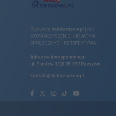
Wydawcą
halorzeszow.pl
jest:
STOWARZYSZENIE INICJATYW
SPOŁECZNYCH PERSPEKTYWA
Adres do korespondencji:
ul. Piastów 3/20
35-077 Rzeszów
kontakt@halorzeszow.pl
Facebook.com
X.com
Instagram.com
Tiktok.com
Youtube.com