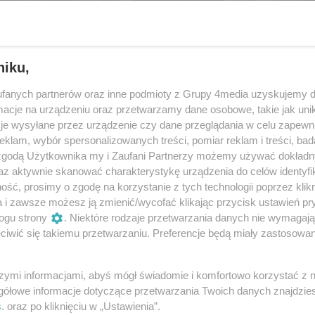
niku,
fanych partnerów oraz inne podmioty z Grupy 4media uzyskujemy d
cje na urządzeniu oraz przetwarzamy dane osobowe, takie jak unika
je wysyłane przez urządzenie czy dane przeglądania w celu zapewn
klam, wybór spersonalizowanych treści, pomiar reklam i treści, bad
 zgodą Użytkownika my i Zaufani Partnerzy możemy używać dokład
az aktywnie skanować charakterystykę urządzenia do celów identyfi
ść, prosimy o zgodę na korzystanie z tych technologii poprzez klikn
32
/ 59
a i zawsze możesz ją zmienić/wycofać klikając przycisk ustawień pr
ogu strony
. Niektóre rodzaje przetwarzania danych nie wymagaj
iwić się takiemu przetwarzaniu. Preferencje będą miały zastosowania
szymi informacjami, abyś mógł świadomie i komfortowo korzystać z
gółowe informacje dotyczące przetwarzania Twoich danych znajdzi
s
. oraz po kliknięciu w „Ustawienia”.