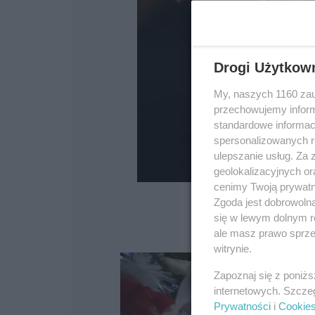
Drogi Użytkow
My, naszych 1160 zau
przechowujemy informa
standardowe informac
spersonalizowanych re
ulepszanie usług. Za
geolokalizacyjnych or
cenimy Twoją prywatno
Zgoda jest dobrowoln
się w lewym dolnym r
ale masz prawo sprzec
witrynie.
Zapoznaj się z poniż
internetowych. Szcze
Prywatności
i
Cookie