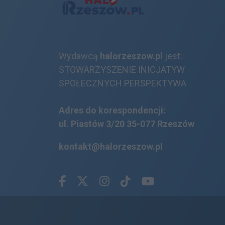
Wydawcą
halorzeszow.pl
jest:
STOWARZYSZENIE INICJATYW
SPOŁECZNYCH PERSPEKTYWA
Adres do korespondencji:
ul. Piastów 3/20
35-077 Rzeszów
kontakt@halorzeszow.pl
Facebook.com
X.com
Instagram.com
Tiktok.com
Youtube.com