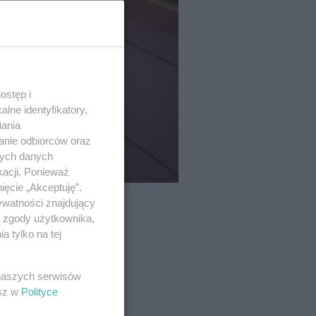
ostęp i
lne identyfikatory,
iania
anie odbiorców oraz
nych danych
kacji. Ponieważ
ięcie „Akceptuję”.
ywatności znajdujący
ą zgody użytkownika,
 tylko na tej
 naszych serwisów
esz w
Polityce