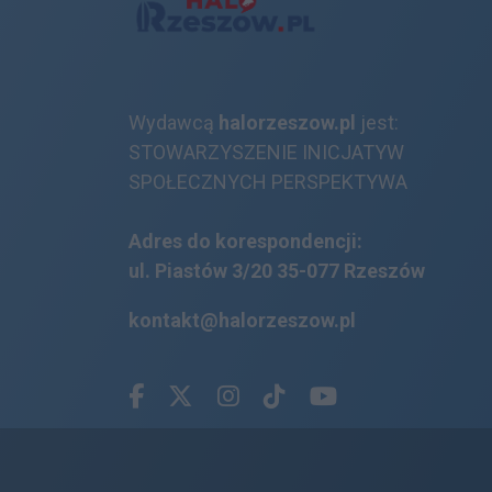
Wydawcą
halorzeszow.pl
jest:
STOWARZYSZENIE INICJATYW
SPOŁECZNYCH PERSPEKTYWA
Adres do korespondencji:
ul. Piastów 3/20
35-077 Rzeszów
kontakt@halorzeszow.pl
Facebook.com
X.com
Instagram.com
Tiktok.com
Youtube.com