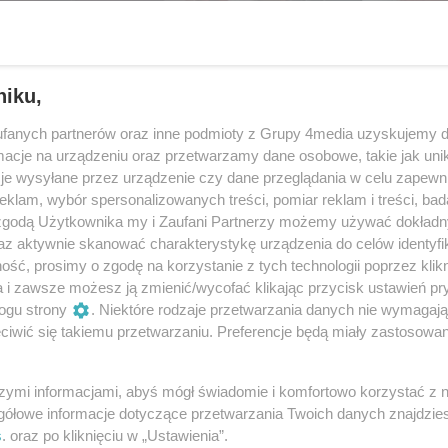
niku,
fanych partnerów oraz inne podmioty z Grupy 4media uzyskujemy d
cje na urządzeniu oraz przetwarzamy dane osobowe, takie jak unika
je wysyłane przez urządzenie czy dane przeglądania w celu zapewn
klam, wybór spersonalizowanych treści, pomiar reklam i treści, bad
 zgodą Użytkownika my i Zaufani Partnerzy możemy używać dokład
az aktywnie skanować charakterystykę urządzenia do celów identyfi
ść, prosimy o zgodę na korzystanie z tych technologii poprzez klikn
25
/ 59
a i zawsze możesz ją zmienić/wycofać klikając przycisk ustawień pr
ogu strony
. Niektóre rodzaje przetwarzania danych nie wymagaj
iwić się takiemu przetwarzaniu. Preferencje będą miały zastosowania
szymi informacjami, abyś mógł świadomie i komfortowo korzystać z
gółowe informacje dotyczące przetwarzania Twoich danych znajdzi
s
. oraz po kliknięciu w „Ustawienia”.