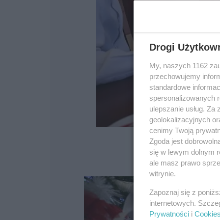
Drogi Użytkow
My, naszych 1162 zau
przechowujemy informa
standardowe informac
spersonalizowanych re
ulepszanie usług. Za
geolokalizacyjnych or
cenimy Twoją prywatno
Zgoda jest dobrowoln
się w lewym dolnym r
ale masz prawo sprzec
witrynie.
Zapoznaj się z poniż
internetowych. Szcze
Prywatności
i
Cookie