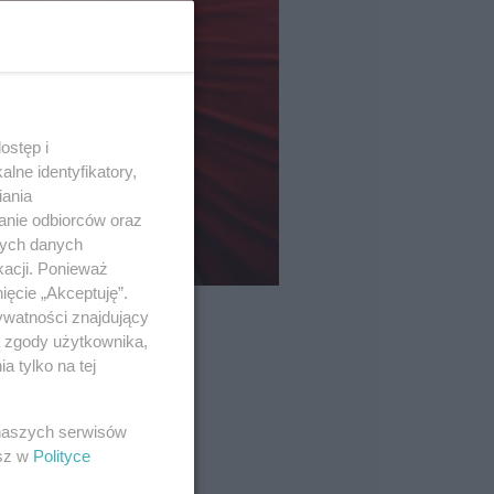
ostęp i
lne identyfikatory,
iania
anie odbiorców oraz
nych danych
kacji. Ponieważ
ięcie „Akceptuję”.
ywatności znajdujący
ą zgody użytkownika,
 tylko na tej
 naszych serwisów
esz w
Polityce