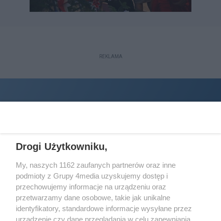
REKLAMA
Drogi Użytkowniku,
My, naszych 1162 zaufanych partnerów oraz inne
podmioty z Grupy 4media uzyskujemy dostęp i
Wydawcą
halorzeszow.pl
jest:
przechowujemy informacje na urządzeniu oraz
STOWARZYSZENIE INICJATYW SPOŁECZNYCH PERSPEKTYWA
przetwarzamy dane osobowe, takie jak unikalne
identyfikatory, standardowe informacje wysyłane przez
Adres do korespondencji:
urządzenie czy dane przeglądania w celu zapewniania