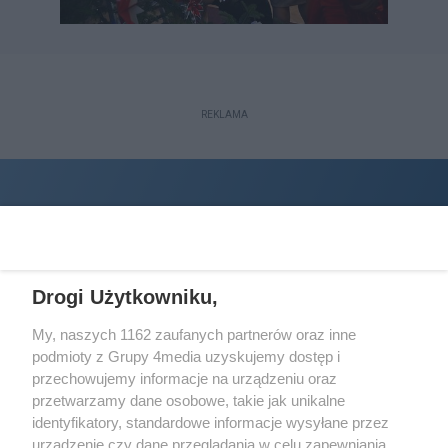
REKLAMA
Drogi Użytkowniku,
My, naszych 1162 zaufanych partnerów oraz inne
podmioty z Grupy 4media uzyskujemy dostęp i
Wydawcą
halorzeszow.pl
jest:
przechowujemy informacje na urządzeniu oraz
STOWARZYSZENIE INICJATYW SPOŁECZNYCH PERSPEKTYWA
przetwarzamy dane osobowe, takie jak unikalne
identyfikatory, standardowe informacje wysyłane przez
Adres do korespondencji:
urządzenie czy dane przeglądania w celu zapewniania