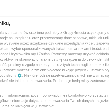
niku,
fanych partnerów oraz inne podmioty z Grupy 4media uzyskujemy d
cje na urządzeniu oraz przetwarzamy dane osobowe, takie jak unika
je wysyłane przez urządzenie czy dane przeglądania w celu zapewn
klam, wybór spersonalizowanych treści, pomiar reklam i treści, bad
 zgodą Użytkownika my i Zaufani Partnerzy możemy używać dokład
az aktywnie skanować charakterystykę urządzenia do celów identyfi
ść, prosimy o zgodę na korzystanie z tych technologii poprzez klikn
26
/ 59
a i zawsze możesz ją zmienić/wycofać klikając przycisk ustawień pr
ogu strony
. Niektóre rodzaje przetwarzania danych nie wymagaj
iwić się takiemu przetwarzaniu. Preferencje będą miały zastosowania
szymi informacjami, abyś mógł świadomie i komfortowo korzystać z
gółowe informacje dotyczące przetwarzania Twoich danych znajdzi
s
. oraz po kliknięciu w „Ustawienia”.