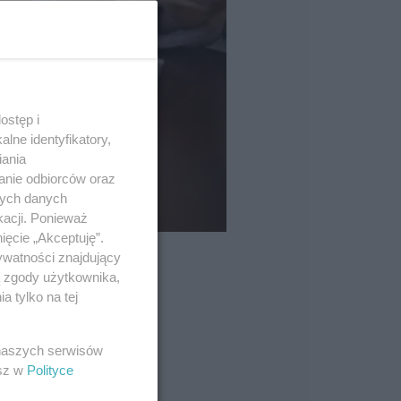
ostęp i
lne identyfikatory,
iania
anie odbiorców oraz
nych danych
kacji. Ponieważ
ięcie „Akceptuję”.
ywatności znajdujący
ą zgody użytkownika,
 tylko na tej
 naszych serwisów
esz w
Polityce