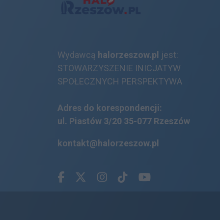
Wydawcą
halorzeszow.pl
jest:
STOWARZYSZENIE INICJATYW
SPOŁECZNYCH PERSPEKTYWA
Adres do korespondencji:
ul. Piastów 3/20
35-077 Rzeszów
kontakt@halorzeszow.pl
Facebook.com
X.com
Instagram.com
Tiktok.com
Youtube.com