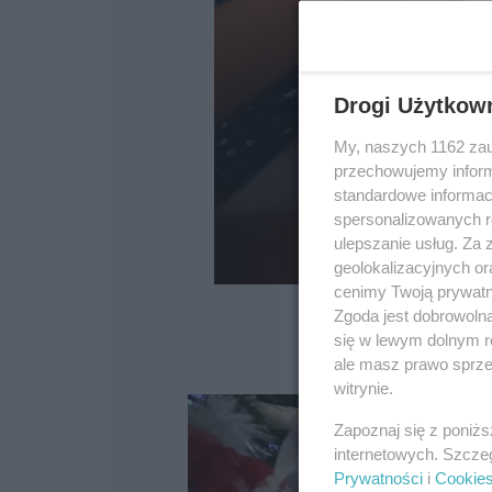
Drogi Użytkow
My, naszych 1162 zau
przechowujemy informa
standardowe informac
spersonalizowanych re
ulepszanie usług. Za
geolokalizacyjnych or
cenimy Twoją prywatno
Zgoda jest dobrowoln
się w lewym dolnym r
ale masz prawo sprzec
witrynie.
Zapoznaj się z poniż
internetowych. Szcze
Prywatności
i
Cookie