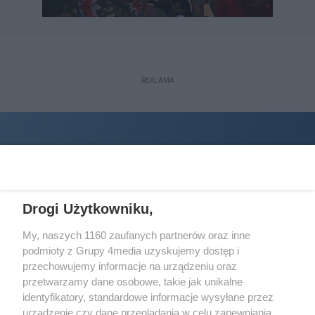
REKLAMA
Drogi Użytkowniku,
My, naszych 1160 zaufanych partnerów oraz inne
podmioty z Grupy 4media uzyskujemy dostęp i
Wydawcą
halorzeszow.pl
jest:
przechowujemy informacje na urządzeniu oraz
STOWARZYSZENIE INICJATYW SPOŁECZNYCH PERSPEKTYWA
przetwarzamy dane osobowe, takie jak unikalne
identyfikatory, standardowe informacje wysyłane przez
Adres do korespondencji:
urządzenie czy dane przeglądania w celu zapewniania