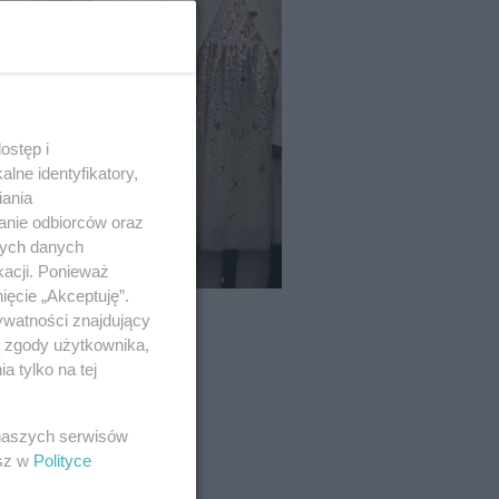
ostęp i
lne identyfikatory,
iania
anie odbiorców oraz
nych danych
kacji. Ponieważ
ięcie „Akceptuję”.
ywatności znajdujący
ą zgody użytkownika,
 tylko na tej
 naszych serwisów
esz w
Polityce