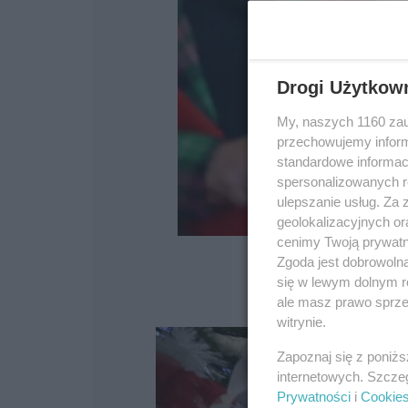
Drogi Użytkow
My, naszych 1160 zau
przechowujemy informa
standardowe informac
spersonalizowanych re
ulepszanie usług. Za
geolokalizacyjnych or
cenimy Twoją prywatno
Zgoda jest dobrowoln
się w lewym dolnym r
ale masz prawo sprzec
witrynie.
Zapoznaj się z poniż
internetowych. Szcze
Prywatności
i
Cookie