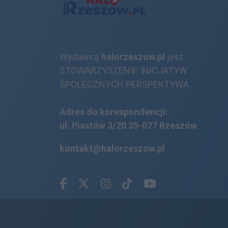
Wydawcą
halorzeszow.pl
jest:
STOWARZYSZENIE INICJATYW
SPOŁECZNYCH PERSPEKTYWA
Adres do korespondencji:
ul. Piastów 3/20
35-077 Rzeszów
kontakt@halorzeszow.pl
Facebook.com
X.com
Instagram.com
Tiktok.com
Youtube.com