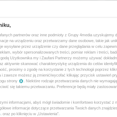
niku,
fanych partnerów oraz inne podmioty z Grupy 4media uzyskujemy d
cje na urządzeniu oraz przetwarzamy dane osobowe, takie jak unika
je wysyłane przez urządzenie czy dane przeglądania w celu zapewn
klam, wybór spersonalizowanych treści, pomiar reklam i treści, bad
 zgodą Użytkownika my i Zaufani Partnerzy możemy używać dokład
az aktywnie skanować charakterystykę urządzenia do celów identyfi
ść, prosimy o zgodę na korzystanie z tych technologii poprzez klikn
54
/ 59
a i zawsze możesz ją zmienić/wycofać klikając przycisk ustawień pr
ogu strony
. Niektóre rodzaje przetwarzania danych nie wymagaj
iwić się takiemu przetwarzaniu. Preferencje będą miały zastosowania
szymi informacjami, abyś mógł świadomie i komfortowo korzystać z
gółowe informacje dotyczące przetwarzania Twoich danych znajdzi
s
. oraz po kliknięciu w „Ustawienia”.