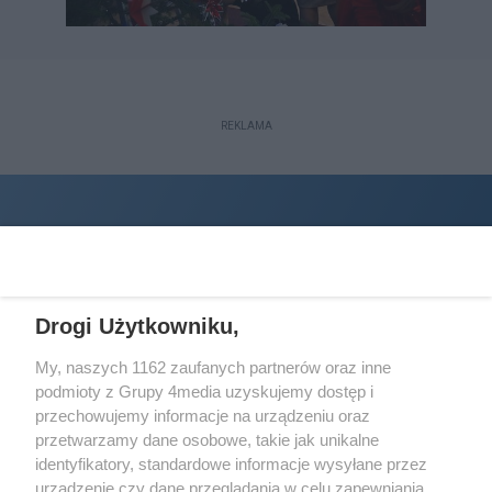
REKLAMA
Drogi Użytkowniku,
My, naszych 1162 zaufanych partnerów oraz inne
podmioty z Grupy 4media uzyskujemy dostęp i
Wydawcą
halorzeszow.pl
jest:
przechowujemy informacje na urządzeniu oraz
STOWARZYSZENIE INICJATYW SPOŁECZNYCH PERSPEKTYWA
przetwarzamy dane osobowe, takie jak unikalne
identyfikatory, standardowe informacje wysyłane przez
Adres do korespondencji:
urządzenie czy dane przeglądania w celu zapewniania