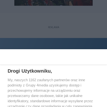
REKLAMA
Drogi Użytkowniku,
My, naszych 1162 zaufanych partnerów oraz inne
podmioty z Grupy 4media uzyskujemy dostęp i
Wydawcą
halorzeszow.pl
jest:
przechowujemy informacje na urządzeniu oraz
STOWARZYSZENIE INICJATYW SPOŁECZNYCH PERSPEKTYWA
przetwarzamy dane osobowe, takie jak unikalne
identyfikatory, standardowe informacje wysyłane przez
Adres do korespondencji:
urządzenie czy dane przeglądania w celu zapewniania