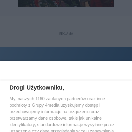
REKLAMA
Drogi Użytkowniku,
My, naszych 1160 zaufanych partnerów oraz inne
podmioty z Grupy 4media uzyskujemy dostęp i
Wydawcą
halorzeszow.pl
jest:
przechowujemy informacje na urządzeniu oraz
STOWARZYSZENIE INICJATYW SPOŁECZNYCH PERSPEKTYWA
przetwarzamy dane osobowe, takie jak unikalne
identyfikatory, standardowe informacje wysyłane przez
Adres do korespondencji:
urządzenie czy dane przeglądania w celu zapewniania