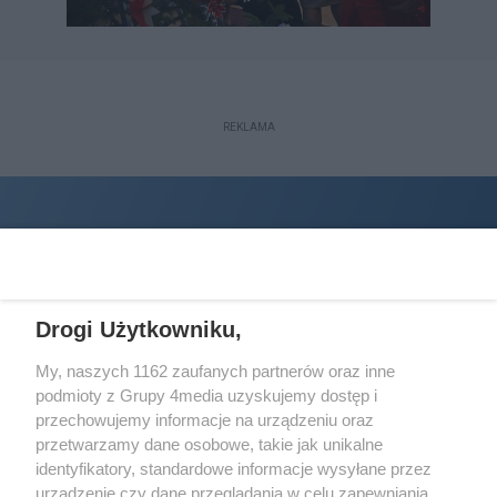
REKLAMA
Drogi Użytkowniku,
My, naszych 1162 zaufanych partnerów oraz inne
podmioty z Grupy 4media uzyskujemy dostęp i
Wydawcą
halorzeszow.pl
jest:
przechowujemy informacje na urządzeniu oraz
STOWARZYSZENIE INICJATYW SPOŁECZNYCH PERSPEKTYWA
przetwarzamy dane osobowe, takie jak unikalne
identyfikatory, standardowe informacje wysyłane przez
Adres do korespondencji:
urządzenie czy dane przeglądania w celu zapewniania