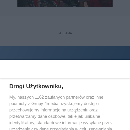
REKLAMA
Drogi Użytkowniku,
My, naszych 1162 zaufanych partnerów oraz inne
podmioty z Grupy 4media uzyskujemy dostęp i
Wydawcą
halorzeszow.pl
jest:
przechowujemy informacje na urządzeniu oraz
STOWARZYSZENIE INICJATYW SPOŁECZNYCH PERSPEKTYWA
przetwarzamy dane osobowe, takie jak unikalne
identyfikatory, standardowe informacje wysyłane przez
Adres do korespondencji:
urządzenie czy dane przeglądania w celu zapewniania