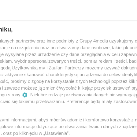
niku,
fanych partnerów oraz inne podmioty z Grupy 4media uzyskujemy d
cje na urządzeniu oraz przetwarzamy dane osobowe, takie jak unika
je wysyłane przez urządzenie czy dane przeglądania w celu zapewn
klam, wybór spersonalizowanych treści, pomiar reklam i treści, bad
 zgodą Użytkownika my i Zaufani Partnerzy możemy używać dokład
az aktywnie skanować charakterystykę urządzenia do celów identyfi
ść, prosimy o zgodę na korzystanie z tych technologii poprzez klikn
23
/ 120
a i zawsze możesz ją zmienić/wycofać klikając przycisk ustawień pr
ogu strony
. Niektóre rodzaje przetwarzania danych nie wymagaj
iwić się takiemu przetwarzaniu. Preferencje będą miały zastosowania
szymi informacjami, abyś mógł świadomie i komfortowo korzystać z
gółowe informacje dotyczące przetwarzania Twoich danych znajdzi
s
. oraz po kliknięciu w „Ustawienia”.