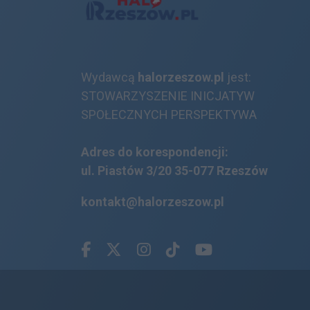
Wydawcą
halorzeszow.pl
jest:
STOWARZYSZENIE INICJATYW
SPOŁECZNYCH PERSPEKTYWA
Adres do korespondencji:
ul. Piastów 3/20
35-077 Rzeszów
kontakt@halorzeszow.pl
Facebook.com
X.com
Instagram.com
Tiktok.com
Youtube.com