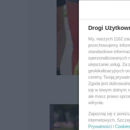
Drogi Użytkow
My, naszych 1162 zau
przechowujemy informa
standardowe informac
spersonalizowanych re
ulepszanie usług. Za
geolokalizacyjnych or
cenimy Twoją prywatno
Zgoda jest dobrowoln
się w lewym dolnym r
ale masz prawo sprzec
witrynie.
Zapoznaj się z poniż
internetowych. Szcze
Prywatności
i
Cookie