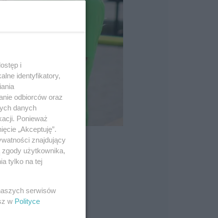
ostęp i
lne identyfikatory,
iania
anie odbiorców oraz
nych danych
kacji. Ponieważ
ięcie „Akceptuję”.
ywatności znajdujący
ą zgody użytkownika,
 tylko na tej
 naszych serwisów
esz w
Polityce