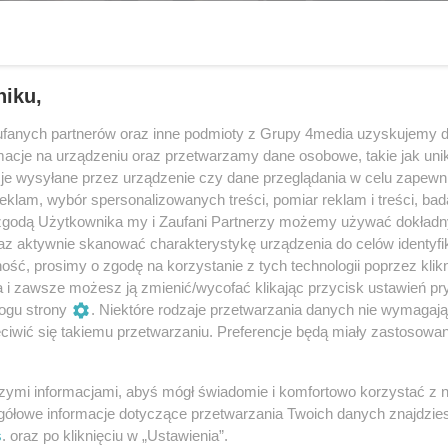
niku,
fanych partnerów oraz inne podmioty z Grupy 4media uzyskujemy d
cje na urządzeniu oraz przetwarzamy dane osobowe, takie jak unika
je wysyłane przez urządzenie czy dane przeglądania w celu zapewn
klam, wybór spersonalizowanych treści, pomiar reklam i treści, bad
 zgodą Użytkownika my i Zaufani Partnerzy możemy używać dokład
az aktywnie skanować charakterystykę urządzenia do celów identyfi
ść, prosimy o zgodę na korzystanie z tych technologii poprzez klikn
106
/ 120
a i zawsze możesz ją zmienić/wycofać klikając przycisk ustawień pr
ogu strony
. Niektóre rodzaje przetwarzania danych nie wymagaj
iwić się takiemu przetwarzaniu. Preferencje będą miały zastosowania
szymi informacjami, abyś mógł świadomie i komfortowo korzystać z
gółowe informacje dotyczące przetwarzania Twoich danych znajdzi
s
. oraz po kliknięciu w „Ustawienia”.