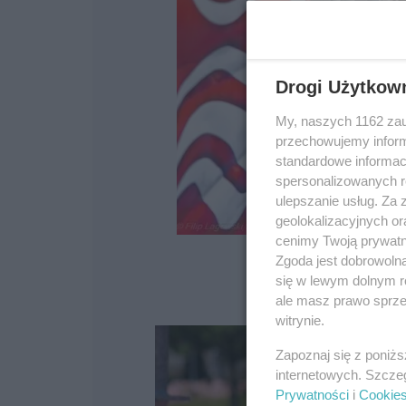
Drogi Użytkow
My, naszych 1162 zau
przechowujemy informa
standardowe informac
spersonalizowanych re
ulepszanie usług. Za
geolokalizacyjnych or
cenimy Twoją prywatno
Zgoda jest dobrowoln
się w lewym dolnym r
ale masz prawo sprzec
witrynie.
Zapoznaj się z poniż
internetowych. Szcze
Prywatności
i
Cookie