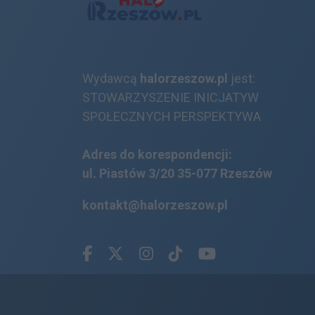
Wydawcą
halorzeszow.pl
jest:
STOWARZYSZENIE INICJATYW
SPOŁECZNYCH PERSPEKTYWA
Adres do korespondencji:
ul. Piastów 3/20
35-077 Rzeszów
kontakt@halorzeszow.pl
Facebook.com
X.com
Instagram.com
Tiktok.com
Youtube.com