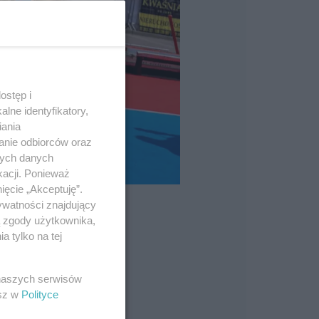
ostęp i
lne identyfikatory,
iania
anie odbiorców oraz
nych danych
kacji. Ponieważ
ięcie „Akceptuję”.
ywatności znajdujący
ą zgody użytkownika,
 tylko na tej
 naszych serwisów
esz w
Polityce