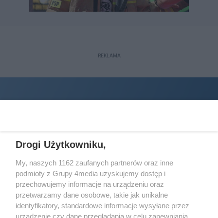
REKLAMA
Drogi Użytkowniku,
My, naszych 1162 zaufanych partnerów oraz inne
podmioty z Grupy 4media uzyskujemy dostęp i
Wydawcą
halorzeszow.pl
jest:
przechowujemy informacje na urządzeniu oraz
STOWARZYSZENIE INICJATYW SPOŁECZNYCH PERSPEKTYWA
przetwarzamy dane osobowe, takie jak unikalne
identyfikatory, standardowe informacje wysyłane przez
Adres do korespondencji:
urządzenie czy dane przeglądania w celu zapewniania