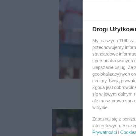
Drogi Użytkow
My, naszych 1160 zau
przechowujemy informa
standardowe informac
spersonalizowanych re
ulepszanie usług. Za
geolokalizacyjnych or
cenimy Twoją prywatno
Zgoda jest dobrowoln
się w lewym dolnym r
ale masz prawo sprzec
witrynie.
Zapoznaj się z poniż
internetowych. Szcze
Prywatności
i
Cookie