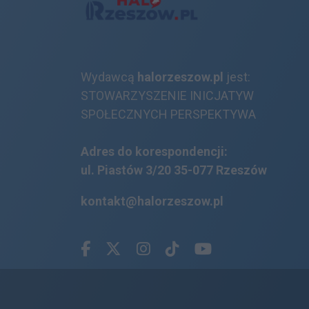
Wydawcą
halorzeszow.pl
jest:
STOWARZYSZENIE INICJATYW
SPOŁECZNYCH PERSPEKTYWA
Adres do korespondencji:
ul. Piastów 3/20
35-077 Rzeszów
kontakt@halorzeszow.pl
Facebook.com
X.com
Instagram.com
Tiktok.com
Youtube.com