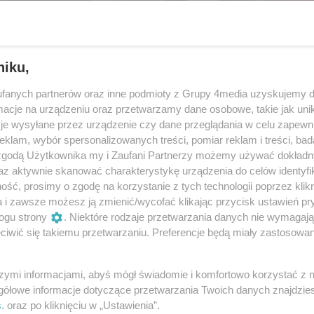
niku,
fanych partnerów oraz inne podmioty z Grupy 4media uzyskujemy d
cje na urządzeniu oraz przetwarzamy dane osobowe, takie jak unika
je wysyłane przez urządzenie czy dane przeglądania w celu zapewn
klam, wybór spersonalizowanych treści, pomiar reklam i treści, bad
 zgodą Użytkownika my i Zaufani Partnerzy możemy używać dokład
az aktywnie skanować charakterystykę urządzenia do celów identyfi
ść, prosimy o zgodę na korzystanie z tych technologii poprzez klikn
41
/ 120
a i zawsze możesz ją zmienić/wycofać klikając przycisk ustawień pr
ogu strony
. Niektóre rodzaje przetwarzania danych nie wymagaj
iwić się takiemu przetwarzaniu. Preferencje będą miały zastosowania
szymi informacjami, abyś mógł świadomie i komfortowo korzystać z
gółowe informacje dotyczące przetwarzania Twoich danych znajdzi
s
. oraz po kliknięciu w „Ustawienia”.