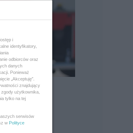
ostęp i
lne identyfikatory,
iania
anie odbiorców oraz
nych danych
kacji. Ponieważ
ięcie „Akceptuję”.
ywatności znajdujący
ą zgody użytkownika,
 tylko na tej
 naszych serwisów
esz w
Polityce