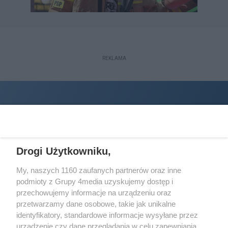
REKLAMA
Drogi Użytkowniku,
My, naszych 1160 zaufanych partnerów oraz inne
podmioty z Grupy 4media uzyskujemy dostęp i
Wydawcą
halorzeszow.pl
jest:
przechowujemy informacje na urządzeniu oraz
STOWARZYSZENIE INICJATYW SPOŁECZNYCH PERSPEKTYWA
przetwarzamy dane osobowe, takie jak unikalne
identyfikatory, standardowe informacje wysyłane przez
Adres do korespondencji:
urządzenie czy dane przeglądania w celu zapewniania