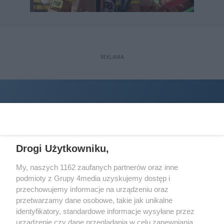
REKLAMA
Drogi Użytkowniku,
My, naszych 1162 zaufanych partnerów oraz inne
podmioty z Grupy 4media uzyskujemy dostęp i
Wydawcą
halorzeszow.pl
jest:
przechowujemy informacje na urządzeniu oraz
STOWARZYSZENIE INICJATYW SPOŁECZNYCH PERSPEKTYWA
przetwarzamy dane osobowe, takie jak unikalne
identyfikatory, standardowe informacje wysyłane przez
Adres do korespondencji:
urządzenie czy dane przeglądania w celu zapewniania