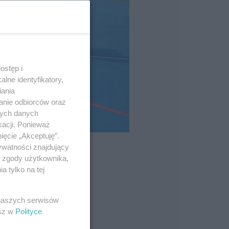
ostęp i
lne identyfikatory,
iania
anie odbiorców oraz
nych danych
kacji. Ponieważ
ięcie „Akceptuję”.
ywatności znajdujący
ą zgody użytkownika,
 tylko na tej
 naszych serwisów
esz w
Polityce