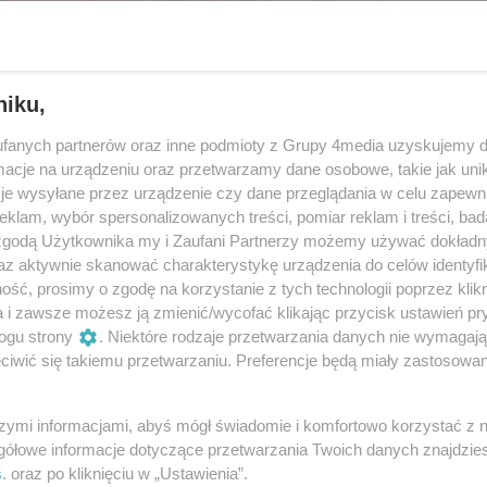
niku,
fanych partnerów oraz inne podmioty z Grupy 4media uzyskujemy d
cje na urządzeniu oraz przetwarzamy dane osobowe, takie jak unika
je wysyłane przez urządzenie czy dane przeglądania w celu zapewn
klam, wybór spersonalizowanych treści, pomiar reklam i treści, bad
 zgodą Użytkownika my i Zaufani Partnerzy możemy używać dokład
az aktywnie skanować charakterystykę urządzenia do celów identyfi
ść, prosimy o zgodę na korzystanie z tych technologii poprzez klikn
12
/ 120
a i zawsze możesz ją zmienić/wycofać klikając przycisk ustawień pr
ogu strony
. Niektóre rodzaje przetwarzania danych nie wymagaj
iwić się takiemu przetwarzaniu. Preferencje będą miały zastosowania
szymi informacjami, abyś mógł świadomie i komfortowo korzystać z
gółowe informacje dotyczące przetwarzania Twoich danych znajdzi
s
. oraz po kliknięciu w „Ustawienia”.