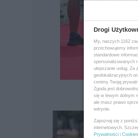
Drogi Użytkow
My, naszych 1162 zau
przechowujemy informa
standardowe informac
spersonalizowanych re
ulepszanie usług. Za
geolokalizacyjnych or
cenimy Twoją prywatno
Zgoda jest dobrowoln
się w lewym dolnym r
ale masz prawo sprzec
witrynie.
Zapoznaj się z poniż
internetowych. Szcze
Prywatności
i
Cookie