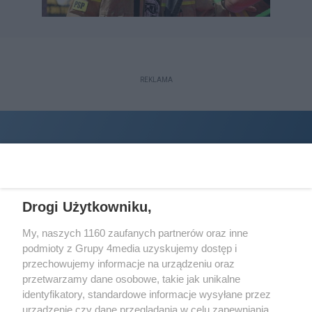
REKLAMA
Drogi Użytkowniku,
My, naszych 1160 zaufanych partnerów oraz inne
podmioty z Grupy 4media uzyskujemy dostęp i
Wydawcą
halorzeszow.pl
jest:
przechowujemy informacje na urządzeniu oraz
STOWARZYSZENIE INICJATYW SPOŁECZNYCH PERSPEKTYWA
przetwarzamy dane osobowe, takie jak unikalne
identyfikatory, standardowe informacje wysyłane przez
Adres do korespondencji:
urządzenie czy dane przeglądania w celu zapewniania