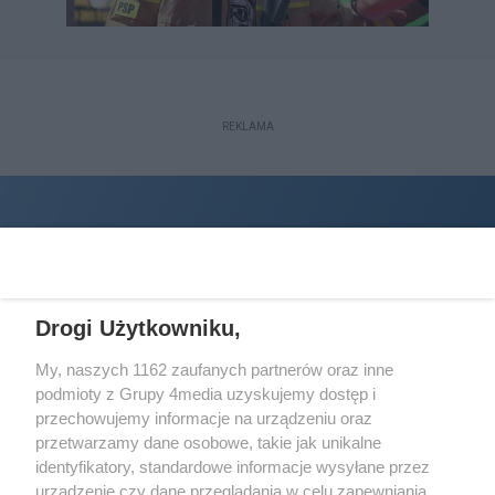
REKLAMA
Drogi Użytkowniku,
My, naszych 1162 zaufanych partnerów oraz inne
podmioty z Grupy 4media uzyskujemy dostęp i
Wydawcą
halorzeszow.pl
jest:
przechowujemy informacje na urządzeniu oraz
STOWARZYSZENIE INICJATYW SPOŁECZNYCH PERSPEKTYWA
przetwarzamy dane osobowe, takie jak unikalne
identyfikatory, standardowe informacje wysyłane przez
Adres do korespondencji:
urządzenie czy dane przeglądania w celu zapewniania