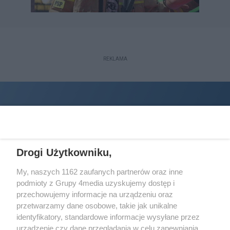
REKLAMA
Drogi Użytkowniku,
My, naszych 1162 zaufanych partnerów oraz inne
podmioty z Grupy 4media uzyskujemy dostęp i
Wydawcą
halorzeszow.pl
jest:
przechowujemy informacje na urządzeniu oraz
STOWARZYSZENIE INICJATYW SPOŁECZNYCH PERSPEKTYWA
przetwarzamy dane osobowe, takie jak unikalne
identyfikatory, standardowe informacje wysyłane przez
Adres do korespondencji:
urządzenie czy dane przeglądania w celu zapewniania