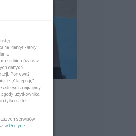
ostęp i
lne identyfikatory,
iania
anie odbiorców oraz
nych danych
kacji. Ponieważ
ięcie „Akceptuję”.
ywatności znajdujący
ą zgody użytkownika,
 tylko na tej
 naszych serwisów
esz w
Polityce