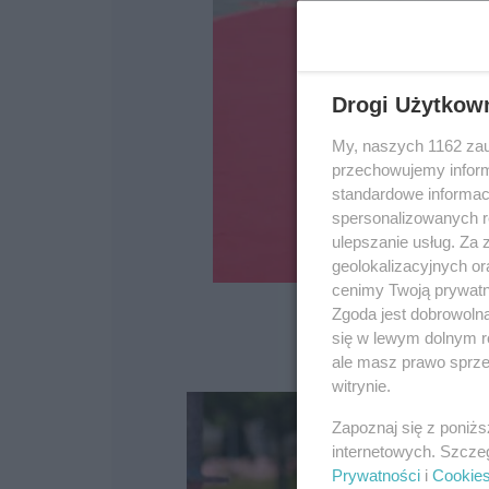
Drogi Użytkow
My, naszych 1162 zau
przechowujemy informa
standardowe informac
spersonalizowanych re
ulepszanie usług. Za
geolokalizacyjnych or
cenimy Twoją prywatno
Zgoda jest dobrowoln
się w lewym dolnym r
ale masz prawo sprzec
witrynie.
Zapoznaj się z poniż
internetowych. Szcze
Prywatności
i
Cookie