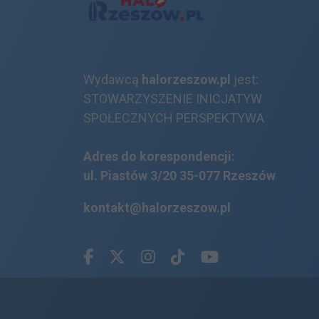
Wydawcą
halorzeszow.pl
jest:
STOWARZYSZENIE INICJATYW
SPOŁECZNYCH PERSPEKTYWA
Adres do korespondencji:
ul. Piastów 3/20
35-077 Rzeszów
kontakt@halorzeszow.pl
Facebook.com
X.com
Instagram.com
Tiktok.com
Youtube.com