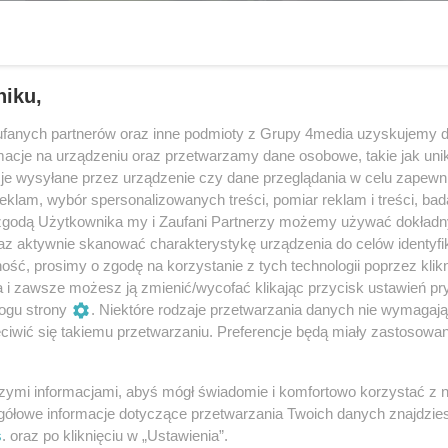
niku,
fanych partnerów oraz inne podmioty z Grupy 4media uzyskujemy d
cje na urządzeniu oraz przetwarzamy dane osobowe, takie jak unika
je wysyłane przez urządzenie czy dane przeglądania w celu zapewn
klam, wybór spersonalizowanych treści, pomiar reklam i treści, bad
 zgodą Użytkownika my i Zaufani Partnerzy możemy używać dokład
az aktywnie skanować charakterystykę urządzenia do celów identyfi
ść, prosimy o zgodę na korzystanie z tych technologii poprzez klikn
17
/ 120
a i zawsze możesz ją zmienić/wycofać klikając przycisk ustawień pr
ogu strony
. Niektóre rodzaje przetwarzania danych nie wymagaj
iwić się takiemu przetwarzaniu. Preferencje będą miały zastosowania
szymi informacjami, abyś mógł świadomie i komfortowo korzystać z
gółowe informacje dotyczące przetwarzania Twoich danych znajdzi
s
. oraz po kliknięciu w „Ustawienia”.