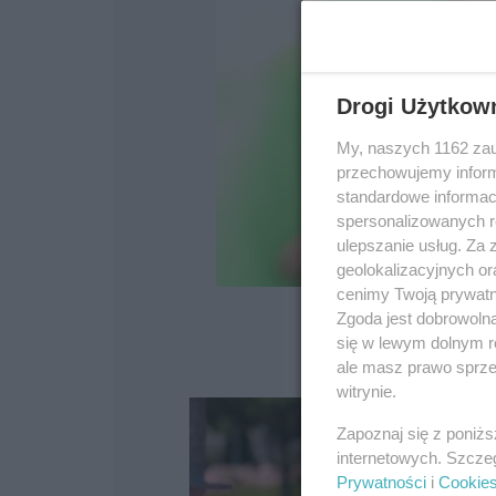
Drogi Użytkow
My, naszych 1162 zau
przechowujemy informa
standardowe informac
spersonalizowanych re
ulepszanie usług. Za
geolokalizacyjnych or
cenimy Twoją prywatno
Zgoda jest dobrowoln
się w lewym dolnym r
ale masz prawo sprzec
witrynie.
Zapoznaj się z poniż
internetowych. Szcze
Prywatności
i
Cookie