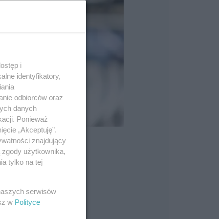
ostęp i
lne identyfikatory,
iania
anie odbiorców oraz
nych danych
kacji. Ponieważ
ięcie „Akceptuję”.
ywatności znajdujący
ą zgody użytkownika,
 tylko na tej
 naszych serwisów
esz w
Polityce