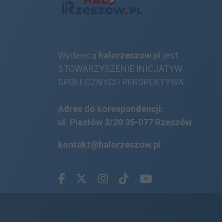
Wydawcą
halorzeszow.pl
jest:
STOWARZYSZENIE INICJATYW
SPOŁECZNYCH PERSPEKTYWA
Adres do korespondencji:
ul. Piastów 3/20
35-077 Rzeszów
kontakt@halorzeszow.pl
Facebook.com
X.com
Instagram.com
Tiktok.com
Youtube.com