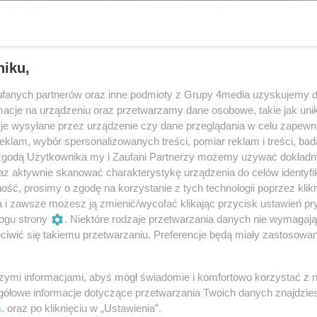
niku,
fanych partnerów oraz inne podmioty z Grupy 4media uzyskujemy d
cje na urządzeniu oraz przetwarzamy dane osobowe, takie jak unika
je wysyłane przez urządzenie czy dane przeglądania w celu zapewn
klam, wybór spersonalizowanych treści, pomiar reklam i treści, bad
 zgodą Użytkownika my i Zaufani Partnerzy możemy używać dokład
az aktywnie skanować charakterystykę urządzenia do celów identyfi
ść, prosimy o zgodę na korzystanie z tych technologii poprzez klikn
51
/ 120
a i zawsze możesz ją zmienić/wycofać klikając przycisk ustawień pr
ogu strony
. Niektóre rodzaje przetwarzania danych nie wymagaj
iwić się takiemu przetwarzaniu. Preferencje będą miały zastosowania
szymi informacjami, abyś mógł świadomie i komfortowo korzystać z
gółowe informacje dotyczące przetwarzania Twoich danych znajdzi
s
. oraz po kliknięciu w „Ustawienia”.