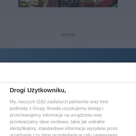
REKLAMA
Drogi Użytkowniku,
My, naszych 1162 zaufanych partnerów oraz inne
podmioty z Grupy 4media uzyskujemy dostęp i
Wydawcą
halorzeszow.pl
jest:
przechowujemy informacje na urządzeniu oraz
STOWARZYSZENIE INICJATYW SPOŁECZNYCH PERSPEKTYWA
przetwarzamy dane osobowe, takie jak unikalne
identyfikatory, standardowe informacje wysyłane przez
Adres do korespondencji:
urządzenie czy dane przeglądania w celu zapewniania