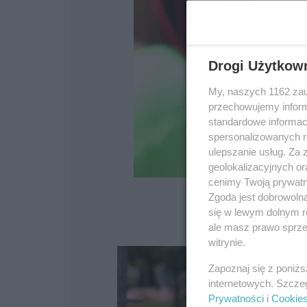
Drogi Użytkow
My, naszych 1162 zau
przechowujemy informa
standardowe informac
spersonalizowanych re
ulepszanie usług. Za
geolokalizacyjnych or
cenimy Twoją prywatno
Zgoda jest dobrowoln
się w lewym dolnym r
ale masz prawo sprzec
witrynie.
Zapoznaj się z poniż
internetowych. Szcze
Prywatności
i
Cookie