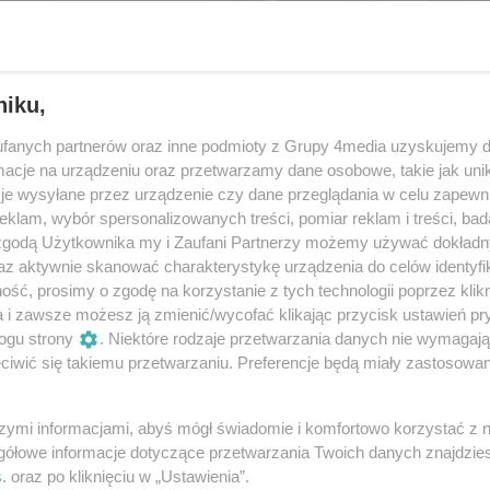
niku,
fanych partnerów oraz inne podmioty z Grupy 4media uzyskujemy d
cje na urządzeniu oraz przetwarzamy dane osobowe, takie jak unika
je wysyłane przez urządzenie czy dane przeglądania w celu zapewn
klam, wybór spersonalizowanych treści, pomiar reklam i treści, bad
 zgodą Użytkownika my i Zaufani Partnerzy możemy używać dokład
az aktywnie skanować charakterystykę urządzenia do celów identyfi
ść, prosimy o zgodę na korzystanie z tych technologii poprzez klikn
47
/ 120
a i zawsze możesz ją zmienić/wycofać klikając przycisk ustawień pr
ogu strony
. Niektóre rodzaje przetwarzania danych nie wymagaj
iwić się takiemu przetwarzaniu. Preferencje będą miały zastosowania
szymi informacjami, abyś mógł świadomie i komfortowo korzystać z
gółowe informacje dotyczące przetwarzania Twoich danych znajdzi
s
. oraz po kliknięciu w „Ustawienia”.