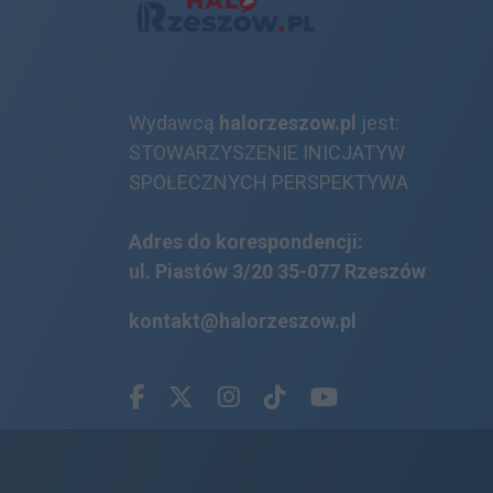
Wydawcą
halorzeszow.pl
jest:
STOWARZYSZENIE INICJATYW
SPOŁECZNYCH PERSPEKTYWA
Adres do korespondencji:
ul. Piastów 3/20
35-077 Rzeszów
kontakt@halorzeszow.pl
Facebook.com
X.com
Instagram.com
Tiktok.com
Youtube.com