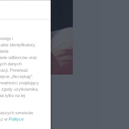
ostęp i
lne identyfikatory,
iania
anie odbiorców oraz
nych danych
kacji. Ponieważ
ięcie „Akceptuję”.
ywatności znajdujący
ą zgody użytkownika,
 tylko na tej
 naszych serwisów
esz w
Polityce