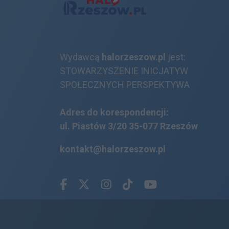
Wydawcą
halorzeszow.pl
jest:
STOWARZYSZENIE INICJATYW
SPOŁECZNYCH PERSPEKTYWA
Adres do korespondencji:
ul. Piastów 3/20
35-077 Rzeszów
kontakt@halorzeszow.pl
Facebook.com
X.com
Instagram.com
Tiktok.com
Youtube.com