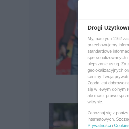
Drogi Użytkow
My, naszych 1162 zau
przechowujemy informa
standardowe informac
spersonalizowanych re
ulepszanie usług. Za
geolokalizacyjnych or
cenimy Twoją prywatno
Zgoda jest dobrowoln
się w lewym dolnym r
ale masz prawo sprzec
witrynie.
Zapoznaj się z poniż
internetowych. Szcze
Prywatności
i
Cookie