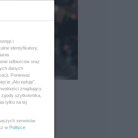
ostęp i
lne identyfikatory,
iania
anie odbiorców oraz
nych danych
kacji. Ponieważ
ięcie „Akceptuję”.
ywatności znajdujący
ą zgody użytkownika,
 tylko na tej
 naszych serwisów
esz w
Polityce