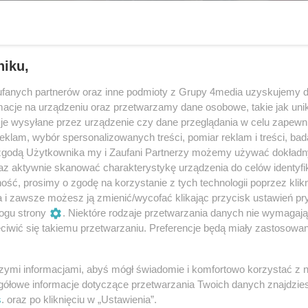
niku,
fanych partnerów oraz inne podmioty z Grupy 4media uzyskujemy d
cje na urządzeniu oraz przetwarzamy dane osobowe, takie jak unika
je wysyłane przez urządzenie czy dane przeglądania w celu zapewn
klam, wybór spersonalizowanych treści, pomiar reklam i treści, bad
 zgodą Użytkownika my i Zaufani Partnerzy możemy używać dokład
az aktywnie skanować charakterystykę urządzenia do celów identyfi
ść, prosimy o zgodę na korzystanie z tych technologii poprzez klikn
53
/ 120
a i zawsze możesz ją zmienić/wycofać klikając przycisk ustawień pr
ogu strony
. Niektóre rodzaje przetwarzania danych nie wymagaj
iwić się takiemu przetwarzaniu. Preferencje będą miały zastosowania
szymi informacjami, abyś mógł świadomie i komfortowo korzystać z
gółowe informacje dotyczące przetwarzania Twoich danych znajdzi
s
. oraz po kliknięciu w „Ustawienia”.