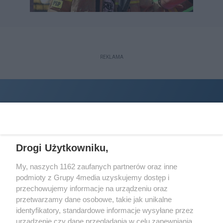
REKLAMA
Drogi Użytkowniku,
My, naszych 1162 zaufanych partnerów oraz inne
podmioty z Grupy 4media uzyskujemy dostęp i
Wydawcą
halorzeszow.pl
jest:
przechowujemy informacje na urządzeniu oraz
STOWARZYSZENIE INICJATYW SPOŁECZNYCH PERSPEKTYWA
przetwarzamy dane osobowe, takie jak unikalne
identyfikatory, standardowe informacje wysyłane przez
Adres do korespondencji:
urządzenie czy dane przeglądania w celu zapewniania