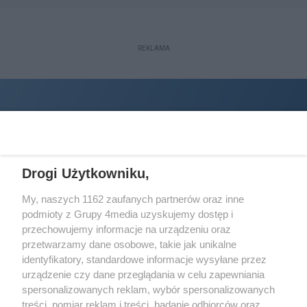
REKLAMA
Drogi Użytkowniku,
My, naszych 1162 zaufanych partnerów oraz inne
podmioty z Grupy 4media uzyskujemy dostęp i
Wydawcą
halorzeszow.pl
jest:
przechowujemy informacje na urządzeniu oraz
STOWARZYSZENIE INICJATYW SPOŁECZNYCH PERSPEKTYWA
przetwarzamy dane osobowe, takie jak unikalne
identyfikatory, standardowe informacje wysyłane przez
Adres do korespondencji:
urządzenie czy dane przeglądania w celu zapewniania
ul. Piastów 3/20
35-077 Rzeszów
spersonalizowanych reklam, wybór spersonalizowanych
treści, pomiar reklam i treści, badanie odbiorców oraz
kontakt@halorzeszow.pl