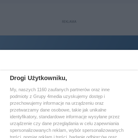
REKLAMA
Drogi Użytkowniku,
My, naszych 1160 zaufanych partnerów oraz inne
podmioty z Grupy 4media uzyskujemy dostęp i
Wydawcą
halorzeszow.pl
jest:
przechowujemy informacje na urządzeniu oraz
STOWARZYSZENIE INICJATYW SPOŁECZNYCH PERSPEKTYWA
przetwarzamy dane osobowe, takie jak unikalne
identyfikatory, standardowe informacje wysyłane przez
Adres do korespondencji:
urządzenie czy dane przeglądania w celu zapewniania
ul. Piastów 3/20
35-077 Rzeszów
spersonalizowanych reklam, wybór spersonalizowanych
treści, pomiar reklam i treści, badanie odbiorców oraz
kontakt@halorzeszow.pl