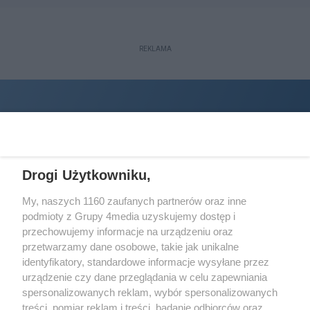
REKLAMA
Drogi Użytkowniku,
My, naszych 1160 zaufanych partnerów oraz inne
podmioty z Grupy 4media uzyskujemy dostęp i
Wydawcą
halorzeszow.pl
jest:
przechowujemy informacje na urządzeniu oraz
STOWARZYSZENIE INICJATYW SPOŁECZNYCH PERSPEKTYWA
przetwarzamy dane osobowe, takie jak unikalne
identyfikatory, standardowe informacje wysyłane przez
Adres do korespondencji:
urządzenie czy dane przeglądania w celu zapewniania
ul. Piastów 3/20
35-077 Rzeszów
spersonalizowanych reklam, wybór spersonalizowanych
treści, pomiar reklam i treści, badanie odbiorców oraz
kontakt@halorzeszow.pl