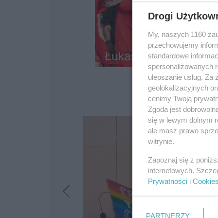
Drogi Użytkow
My, naszych 1160 zau
przechowujemy informa
standardowe informac
spersonalizowanych re
ulepszanie usług. Za
geolokalizacyjnych or
cenimy Twoją prywatno
Zgoda jest dobrowoln
się w lewym dolnym r
ale masz prawo sprzec
witrynie.
Zapoznaj się z poniż
internetowych. Szcze
Prywatności
i
Cookie
PARTNERZY