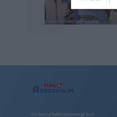
Wydawcą
halorzeszow.pl
jest: