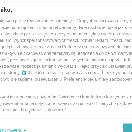
niku,
fanych partnerów oraz inne podmioty z Grupy 4media uzyskujemy d
cje na urządzeniu oraz przetwarzamy dane osobowe, takie jak unika
je wysyłane przez urządzenie czy dane przeglądania w celu zapewn
klam, wybór spersonalizowanych treści, pomiar reklam i treści, bad
 zgodą Użytkownika my i Zaufani Partnerzy możemy używać dokład
109
/ 191
az aktywnie skanować charakterystykę urządzenia do celów identyfi
ść, prosimy o zgodę na korzystanie z tych technologii poprzez klikn
a i zawsze możesz ją zmienić/wycofać klikając przycisk ustawień pr
ogu strony
. Niektóre rodzaje przetwarzania danych nie wymagaj
iwić się takiemu przetwarzaniu. Preferencje będą miały zastosowania
szymi informacjami, abyś mógł świadomie i komfortowo korzystać z
gółowe informacje dotyczące przetwarzania Twoich danych znajdzi
s
. oraz po kliknięciu w „Ustawienia”.
USTAWIENIA