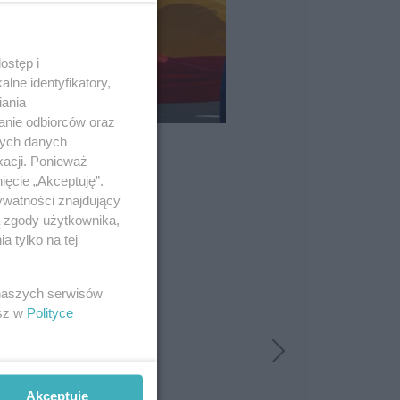
ostęp i
lne identyfikatory,
iania
anie odbiorców oraz
nych danych
kacji. Ponieważ
ięcie „Akceptuję”.
ywatności znajdujący
ą zgody użytkownika,
 tylko na tej
 naszych serwisów
esz w
Polityce
Akceptuję