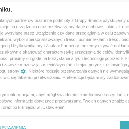
niku,
fanych partnerów oraz inne podmioty z Grupy 4media uzyskujemy d
cje na urządzeniu oraz przetwarzamy dane osobowe, takie jak unika
je wysyłane przez urządzenie czy dane przeglądania w celu zapewn
klam, wybór spersonalizowanych treści, pomiar reklam i treści, bad
 zgodą Użytkownika my i Zaufani Partnerzy możemy używać dokład
145
/ 191
az aktywnie skanować charakterystykę urządzenia do celów identyfi
ść, prosimy o zgodę na korzystanie z tych technologii poprzez klikn
a i zawsze możesz ją zmienić/wycofać klikając przycisk ustawień pr
ogu strony
. Niektóre rodzaje przetwarzania danych nie wymagaj
iwić się takiemu przetwarzaniu. Preferencje będą miały zastosowania
szymi informacjami, abyś mógł świadomie i komfortowo korzystać z
gółowe informacje dotyczące przetwarzania Twoich danych znajdzi
s
. oraz po kliknięciu w „Ustawienia”.
USTAWIENIA