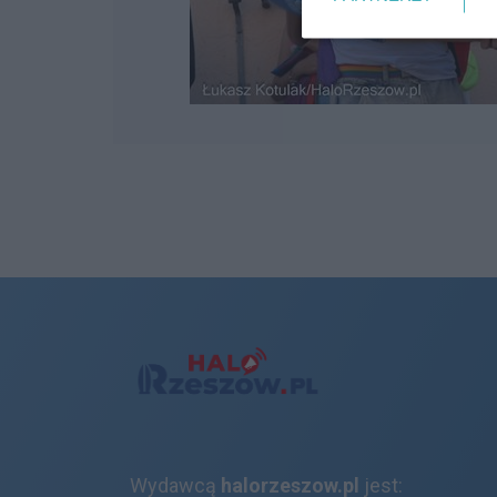
Wydawcą
halorzeszow.pl
jest: