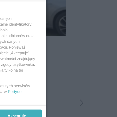
ostęp i
lne identyfikatory,
iania
anie odbiorców oraz
nych danych
kacji. Ponieważ
ięcie „Akceptuję”.
ywatności znajdujący
ą zgody użytkownika,
 tylko na tej
 naszych serwisów
esz w
Polityce
Akceptuję