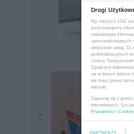
Drogi Użytkow
My, naszych 1162 zau
przechowujemy informa
standardowe informac
spersonalizowanych re
ulepszanie usług. Za
geolokalizacyjnych or
cenimy Twoją prywatno
Zgoda jest dobrowoln
się w lewym dolnym r
ale masz prawo sprzec
witrynie.
Zapoznaj się z poniż
internetowych. Szcze
Prywatności
i
Cookie
PARTNERZY