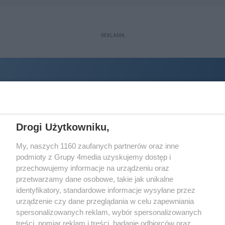
REKLAMA
Drogi Użytkowniku,
My, naszych 1160 zaufanych partnerów oraz inne
podmioty z Grupy 4media uzyskujemy dostęp i
Wydawcą
halorzeszow.pl
jest:
przechowujemy informacje na urządzeniu oraz
STOWARZYSZENIE INICJATYW SPOŁECZNYCH PERSPEKTYWA
przetwarzamy dane osobowe, takie jak unikalne
identyfikatory, standardowe informacje wysyłane przez
Adres do korespondencji:
urządzenie czy dane przeglądania w celu zapewniania
ul. Piastów 3/20
35-077 Rzeszów
spersonalizowanych reklam, wybór spersonalizowanych
treści, pomiar reklam i treści, badanie odbiorców oraz
kontakt@halorzeszow.pl