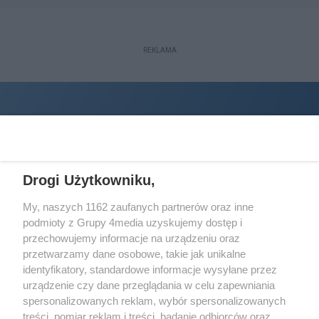
REKLAMA
Drogi Użytkowniku,
My, naszych 1162 zaufanych partnerów oraz inne
podmioty z Grupy 4media uzyskujemy dostęp i
Wydawcą
halorzeszow.pl
jest:
przechowujemy informacje na urządzeniu oraz
STOWARZYSZENIE INICJATYW SPOŁECZNYCH PERSPEKTYWA
przetwarzamy dane osobowe, takie jak unikalne
identyfikatory, standardowe informacje wysyłane przez
Adres do korespondencji:
urządzenie czy dane przeglądania w celu zapewniania
ul. Piastów 3/20
35-077 Rzeszów
spersonalizowanych reklam, wybór spersonalizowanych
treści, pomiar reklam i treści, badanie odbiorców oraz
kontakt@halorzeszow.pl