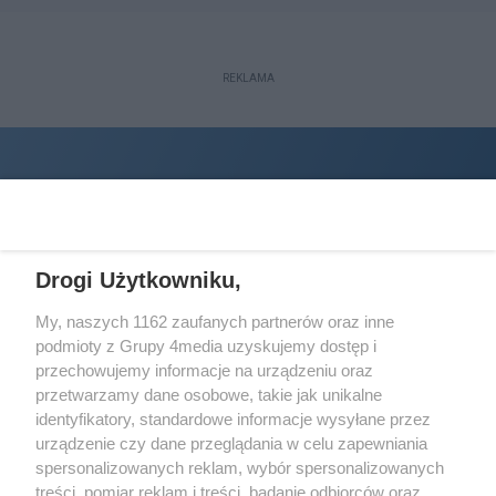
REKLAMA
Drogi Użytkowniku,
My, naszych 1162 zaufanych partnerów oraz inne
podmioty z Grupy 4media uzyskujemy dostęp i
Wydawcą
halorzeszow.pl
jest:
przechowujemy informacje na urządzeniu oraz
STOWARZYSZENIE INICJATYW SPOŁECZNYCH PERSPEKTYWA
przetwarzamy dane osobowe, takie jak unikalne
identyfikatory, standardowe informacje wysyłane przez
Adres do korespondencji:
urządzenie czy dane przeglądania w celu zapewniania
ul. Piastów 3/20
35-077 Rzeszów
spersonalizowanych reklam, wybór spersonalizowanych
treści, pomiar reklam i treści, badanie odbiorców oraz
kontakt@halorzeszow.pl