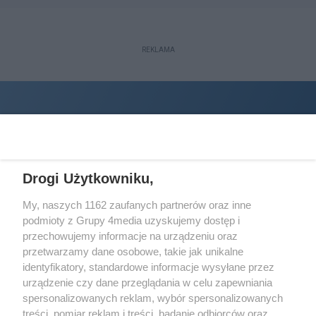
REKLAMA
Drogi Użytkowniku,
My, naszych 1162 zaufanych partnerów oraz inne
podmioty z Grupy 4media uzyskujemy dostęp i
Wydawcą
halorzeszow.pl
jest:
przechowujemy informacje na urządzeniu oraz
STOWARZYSZENIE INICJATYW SPOŁECZNYCH PERSPEKTYWA
przetwarzamy dane osobowe, takie jak unikalne
identyfikatory, standardowe informacje wysyłane przez
Adres do korespondencji:
urządzenie czy dane przeglądania w celu zapewniania
ul. Piastów 3/20
35-077 Rzeszów
spersonalizowanych reklam, wybór spersonalizowanych
treści, pomiar reklam i treści, badanie odbiorców oraz
kontakt@halorzeszow.pl