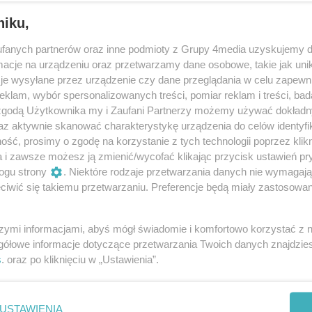
niku,
fanych partnerów oraz inne podmioty z Grupy 4media uzyskujemy d
cje na urządzeniu oraz przetwarzamy dane osobowe, takie jak unika
je wysyłane przez urządzenie czy dane przeglądania w celu zapewn
klam, wybór spersonalizowanych treści, pomiar reklam i treści, bad
 zgodą Użytkownika my i Zaufani Partnerzy możemy używać dokład
21
/ 191
az aktywnie skanować charakterystykę urządzenia do celów identyfi
ść, prosimy o zgodę na korzystanie z tych technologii poprzez klikn
a i zawsze możesz ją zmienić/wycofać klikając przycisk ustawień pr
ogu strony
. Niektóre rodzaje przetwarzania danych nie wymagaj
iwić się takiemu przetwarzaniu. Preferencje będą miały zastosowania
szymi informacjami, abyś mógł świadomie i komfortowo korzystać z
gółowe informacje dotyczące przetwarzania Twoich danych znajdzi
s
. oraz po kliknięciu w „Ustawienia”.
USTAWIENIA