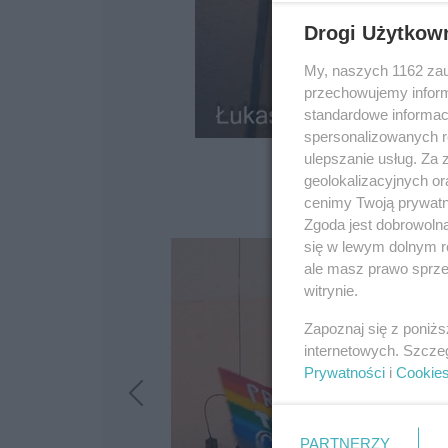
Drogi Użytkow
My, naszych 1162 zau
przechowujemy informa
standardowe informac
spersonalizowanych re
ulepszanie usług. Za
geolokalizacyjnych or
cenimy Twoją prywatno
Zgoda jest dobrowoln
się w lewym dolnym r
ale masz prawo sprzec
witrynie.
Zapoznaj się z poniż
internetowych. Szcze
Prywatności
i
Cookie
PARTNERZY