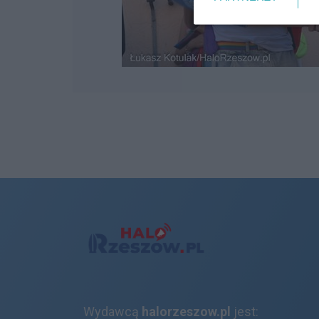
Wydawcą
halorzeszow.pl
jest: