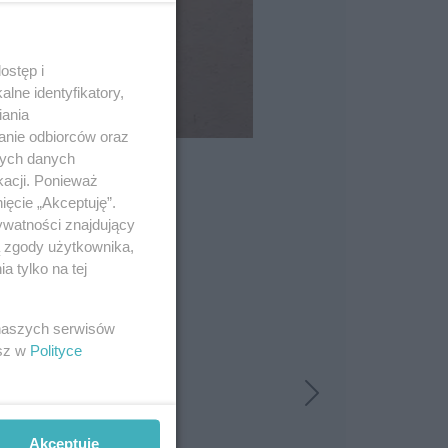
ostęp i
lne identyfikatory,
iania
anie odbiorców oraz
nych danych
kacji. Ponieważ
ięcie „Akceptuję”.
ywatności znajdujący
ą zgody użytkownika,
 tylko na tej
 naszych serwisów
esz w
Polityce
Akceptuję