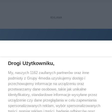
REKLAMA
Drogi Użytkowniku,
My, naszych 1162 zaufanych partnerów oraz inne
podmioty z Grupy 4media uzyskujemy dostęp i
Wydawcą
halorzeszow.pl
jest:
przechowujemy informacje na urządzeniu oraz
STOWARZYSZENIE INICJATYW SPOŁECZNYCH PERSPEKTYWA
przetwarzamy dane osobowe, takie jak unikalne
identyfikatory, standardowe informacje wysyłane przez
Adres do korespondencji:
urządzenie czy dane przeglądania w celu zapewniania
ul. Piastów 3/20
35-077 Rzeszów
spersonalizowanych reklam, wybór spersonalizowanych
treści, pomiar reklam i treści, badanie odbiorców oraz
kontakt@halorzeszow.pl