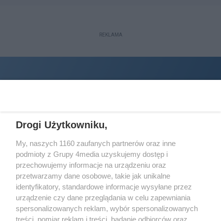
REKLAMA
Drogi Użytkowniku,
My, naszych 1160 zaufanych partnerów oraz inne
podmioty z Grupy 4media uzyskujemy dostęp i
Wydawcą
halorzeszow.pl
jest:
przechowujemy informacje na urządzeniu oraz
STOWARZYSZENIE INICJATYW SPOŁECZNYCH PERSPEKTYWA
przetwarzamy dane osobowe, takie jak unikalne
identyfikatory, standardowe informacje wysyłane przez
Adres do korespondencji:
urządzenie czy dane przeglądania w celu zapewniania
ul. Piastów 3/20
35-077 Rzeszów
spersonalizowanych reklam, wybór spersonalizowanych
treści, pomiar reklam i treści, badanie odbiorców oraz
kontakt@halorzeszow.pl