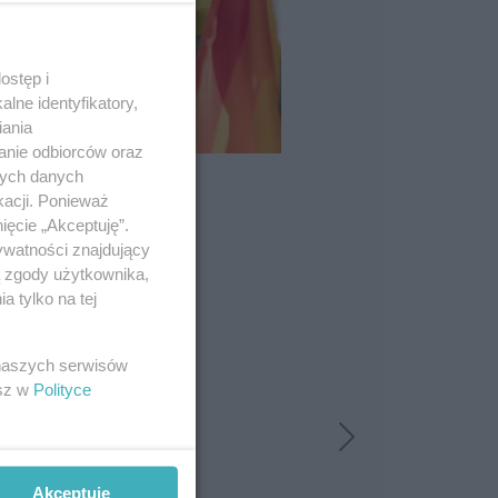
ostęp i
lne identyfikatory,
iania
anie odbiorców oraz
nych danych
kacji. Ponieważ
ięcie „Akceptuję”.
ywatności znajdujący
ą zgody użytkownika,
 tylko na tej
 naszych serwisów
esz w
Polityce
Akceptuję