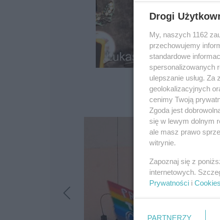
Drogi Użytkow
My, naszych 1162 zau
przechowujemy informa
standardowe informac
spersonalizowanych re
ulepszanie usług. Za
geolokalizacyjnych or
cenimy Twoją prywatno
Zgoda jest dobrowoln
się w lewym dolnym r
ale masz prawo sprzec
witrynie.
Zapoznaj się z poniż
internetowych. Szcze
Prywatności
i
Cookie
PARTNERZY