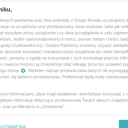
niku,
fanych partnerów oraz inne podmioty z Grupy 4media uzyskujemy d
cje na urządzeniu oraz przetwarzamy dane osobowe, takie jak unika
je wysyłane przez urządzenie czy dane przeglądania w celu zapewn
klam, wybór spersonalizowanych treści, pomiar reklam i treści, bad
 zgodą Użytkownika my i Zaufani Partnerzy możemy używać dokład
45
/ 191
az aktywnie skanować charakterystykę urządzenia do celów identyfi
ść, prosimy o zgodę na korzystanie z tych technologii poprzez klikn
a i zawsze możesz ją zmienić/wycofać klikając przycisk ustawień pr
ogu strony
. Niektóre rodzaje przetwarzania danych nie wymagaj
iwić się takiemu przetwarzaniu. Preferencje będą miały zastosowania
szymi informacjami, abyś mógł świadomie i komfortowo korzystać z
gółowe informacje dotyczące przetwarzania Twoich danych znajdzi
s
. oraz po kliknięciu w „Ustawienia”.
USTAWIENIA