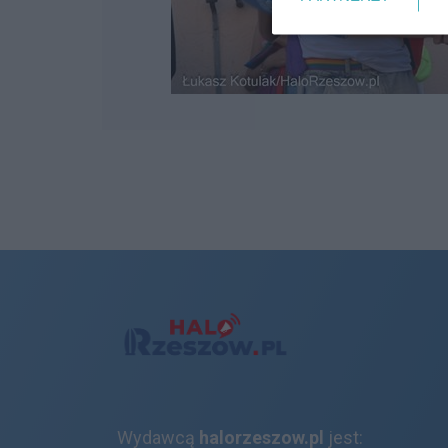
Wydawcą
halorzeszow.pl
jest: