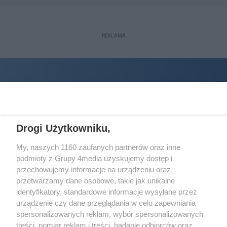
REKLAMA
Drogi Użytkowniku,
My, naszych 1160 zaufanych partnerów oraz inne
podmioty z Grupy 4media uzyskujemy dostęp i
Wydawcą
halorzeszow.pl
jest:
przechowujemy informacje na urządzeniu oraz
STOWARZYSZENIE INICJATYW SPOŁECZNYCH PERSPEKTYWA
przetwarzamy dane osobowe, takie jak unikalne
identyfikatory, standardowe informacje wysyłane przez
Adres do korespondencji:
urządzenie czy dane przeglądania w celu zapewniania
ul. Piastów 3/20
35-077 Rzeszów
spersonalizowanych reklam, wybór spersonalizowanych
treści, pomiar reklam i treści, badanie odbiorców oraz
kontakt@halorzeszow.pl